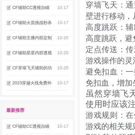
穿墙飞天：通
CF辅助CC透视自瞄
10-17
壁进行移动，
CF辅助火苗挑战秒杀
10-17
高度跳跃：辅
高度跳跃，避
CF辅助主播内部定制
10-20
定点传送：传
CF辅助星星内部透视
10-20
游戏操作的灵
CF穿墙飞天辅助的功
10-20
避免扣血：一
免扣血，增加
2023穿越火线免费外
10-17
虽然穿墙飞
使用时应该
最新推荐
游戏规则：在
游戏的相关规
CF辅助CC透视自瞄
10-17