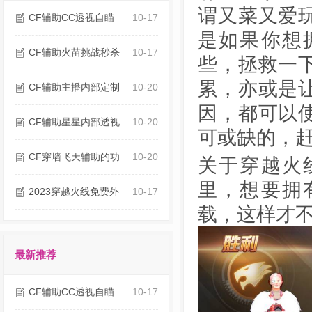
谓又菜又爱
CF辅助CC透视自瞄
10-17
是如果你想
CF辅助火苗挑战秒杀
10-17
些，拯救一
累，亦或是
CF辅助主播内部定制
10-20
因，都可以
CF辅助星星内部透视
10-20
可或缺的，
CF穿墙飞天辅助的功
10-20
关于穿越火
里，想要拥
2023穿越火线免费外
10-17
载，这样才
最新推荐
CF辅助CC透视自瞄
10-17